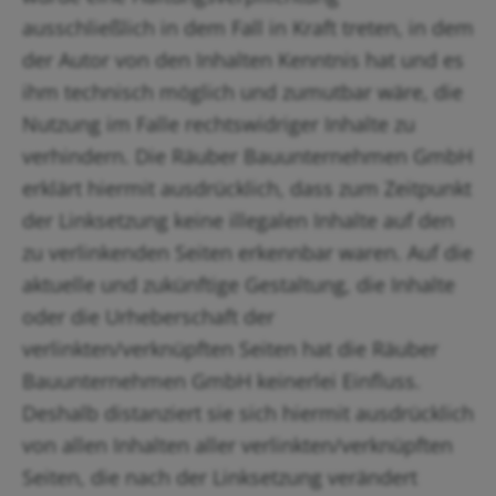
ausschließlich in dem Fall in Kraft treten, in dem
der Autor von den Inhalten Kenntnis hat und es
ihm technisch möglich und zumutbar wäre, die
Nutzung im Falle rechtswidriger Inhalte zu
verhindern. Die Räuber Bauunternehmen GmbH
erklärt hiermit ausdrücklich, dass zum Zeitpunkt
der Linksetzung keine illegalen Inhalte auf den
zu verlinkenden Seiten erkennbar waren. Auf die
aktuelle und zukünftige Gestaltung, die Inhalte
oder die Urheberschaft der
verlinkten/verknüpften Seiten hat die Räuber
Bauunternehmen GmbH keinerlei Einfluss.
Deshalb distanziert sie sich hiermit ausdrücklich
von allen Inhalten aller verlinkten/verknüpften
Seiten, die nach der Linksetzung verändert