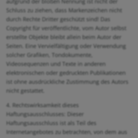
aufgrund der bloßen Nennung ist nicht der
Schluss zu ziehen, dass Markenzeichen nicht
durch Rechte Dritter geschützt sind! Das
Copyright für veröffentlichte, vom Autor selbst
erstellte Objekte bleibt allein beim Autor der
Seiten. Eine Vervielfältigung oder Verwendung
solcher Grafiken, Tondokumente,
Videosequenzen und Texte in anderen
elektronischen oder gedruckten Publikationen
ist ohne ausdrückliche Zustimmung des Autors
nicht gestattet.
4. Rechtswirksamkeit dieses
Haftungsausschlusses: Dieser
Haftungsausschluss ist als Teil des
Internetangebotes zu betrachten, von dem aus