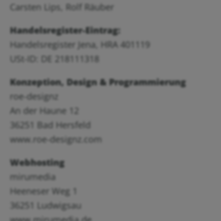
Carsten Lips, Rolf Räuber
Handelsregister-Eintrag:
Handelsregister Jena, HRA 401119
USt-ID: DE 218111318
Konzeption, Design & Programmierung
roe-designz
An der Haune 12
36251 Bad Hersfeld
www.roe-designz.com
Webhosting
mirumedia
Heeneser Weg 1
36251 Ludwigsau
www.mirumedia.de