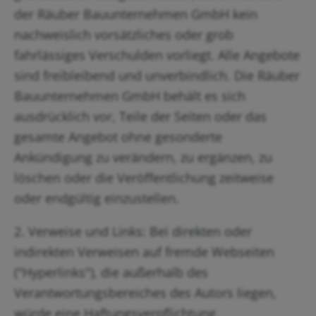
der Räuber Bauunternehmen GmbH kein
nachweislich vorsätzliches oder grob
fahrlässiges Verschulden vorliegt. Alle Angebote
sind freibleibend und unverbindlich. Die Räuber
Bauunternehmen GmbH behält es sich
ausdrücklich vor, Teile der Seiten oder das
gesamte Angebot ohne gesonderte
Ankündigung zu verändern, zu ergänzen, zu
löschen oder die Veröffentlichung zeitweise
oder endgültig einzustellen.
2. Verweise und Links: Bei direkten oder
indirekten Verweisen auf fremde Webseiten
("Hyperlinks"), die außerhalb des
Verantwortungsbereiches des Autors liegen,
würde eine Haftungsverpflichtung