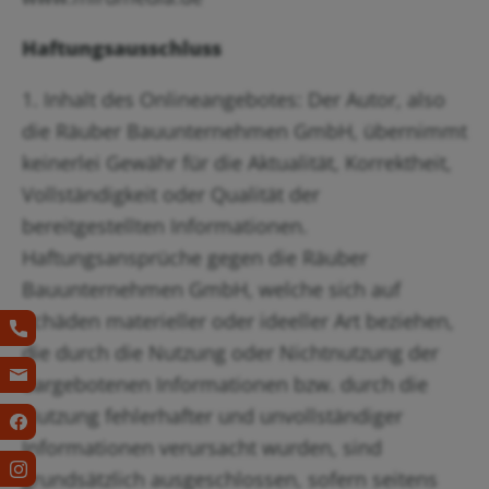
Haftungsausschluss
1. Inhalt des Onlineangebotes: Der Autor, also
die Räuber Bauunternehmen GmbH, übernimmt
keinerlei Gewähr für die Aktualität, Korrektheit,
Vollständigkeit oder Qualität der
bereitgestellten Informationen.
Haftungsansprüche gegen die Räuber
Bauunternehmen GmbH, welche sich auf
Schäden materieller oder ideeller Art beziehen,
die durch die Nutzung oder Nichtnutzung der
dargebotenen Informationen bzw. durch die
Nutzung fehlerhafter und unvollständiger
Informationen verursacht wurden, sind
grundsätzlich ausgeschlossen, sofern seitens