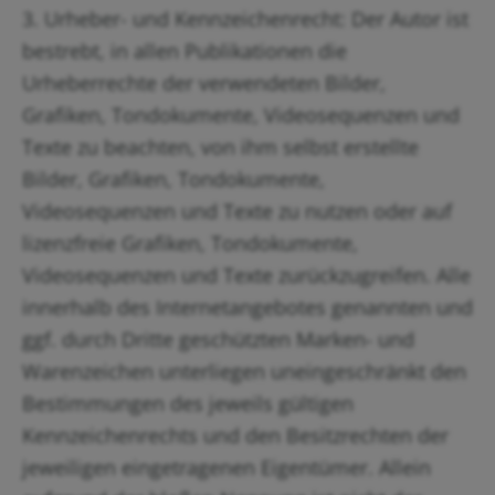
3. Urheber- und Kennzeichenrecht: Der Autor ist
bestrebt, in allen Publikationen die
Urheberrechte der verwendeten Bilder,
Grafiken, Tondokumente, Videosequenzen und
Texte zu beachten, von ihm selbst erstellte
Bilder, Grafiken, Tondokumente,
Videosequenzen und Texte zu nutzen oder auf
lizenzfreie Grafiken, Tondokumente,
Videosequenzen und Texte zurückzugreifen. Alle
innerhalb des Internetangebotes genannten und
ggf. durch Dritte geschützten Marken- und
Warenzeichen unterliegen uneingeschränkt den
Bestimmungen des jeweils gültigen
Kennzeichenrechts und den Besitzrechten der
jeweiligen eingetragenen Eigentümer. Allein