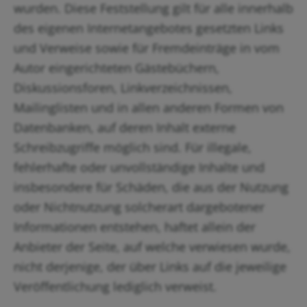
wurden. Diese Feststellung gilt für alle innerhalb
des eigenen Internetangebotes gesetzten Links
und Verweise sowie für Fremdeinträge in vom
Autor eingerichteten Gästebüchern,
Diskussionsforen, Linkverzeichnissen,
Mailinglisten und in allen anderen Formen von
Datenbanken, auf deren Inhalt externe
Schreibzugriffe möglich sind. Für illegale,
fehlerhafte oder unvollständige Inhalte und
insbesondere für Schäden, die aus der Nutzung
oder Nichtnutzung solcherart dargebotener
Informationen entstehen, haftet allein der
Anbieter der Seite, auf welche verwiesen wurde,
nicht derjenige, der über Links auf die jeweilige
Veröffentlichung lediglich verweist.