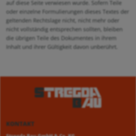
auf diese Seite verwiesen wurde. Sofern Teile
oder einzelne Formulierungen dieses Textes der
geltenden Rechtslage nicht, nicht mehr oder
nicht vollständig entsprechen sollten, bleiben
die übrigen Teile des Dokumentes in ihrem
Inhalt und ihrer Gültigkeit davon unberührt.
KONTAKT
Stregda Bau GmbH & Co. KG